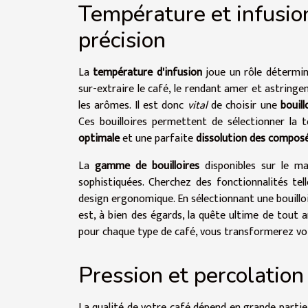
Température et infusion
précision
La
température d'infusion
joue un rôle détermina
sur-extraire le café, le rendant amer et astring
les arômes. Il est donc
vital
de choisir une
bouill
Ces bouilloires permettent de sélectionner la
optimale
et une parfaite
dissolution des compos
La
gamme de bouilloires
disponibles sur le ma
sophistiquées. Cherchez des fonctionnalités tell
design ergonomique. En sélectionnant une bouilloi
est, à bien des égards, la quête ultime de tout 
pour chaque type de café, vous transformerez votr
Pression et percolation 
La qualité de votre café dépend en grande partie d