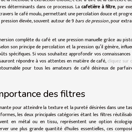
tres déterminants dans ce processus. La
cafetière à filtre
, par ex
à travers le café moulu, permettant une percolation douce et progre
 pression élevée, souvent autour de 9
bars de pression
, pour extra
mmersion complète du café et une pression manuelle grâce au pist
lon son principe de percolation et la pression qu’il génère, influe
ûts spécifiques. Si vous souhaitez approfondir vos connaissances 
i sauront répondre à vos attentes en matière de café,
cliquez sur c
ntournable pour tous les amateurs de café désireux de parfair
importance des filtres
inante pour atteindre la texture et la pureté désirées dans une ta
 formes, les deux principales catégories étant les filtres réutilisab
, souvent en métal ou en tissu, représentent une option écologi
ver une plus grande quantité d'huiles essentielles, ces compos