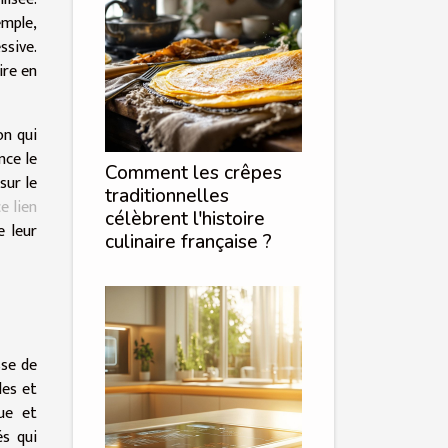
emple,
ssive.
ire en
on qui
nce le
Comment les crêpes
sur le
traditionnelles
e lien
célèbrent l'histoire
e leur
culinaire française ?
sse de
les et
que et
és qui