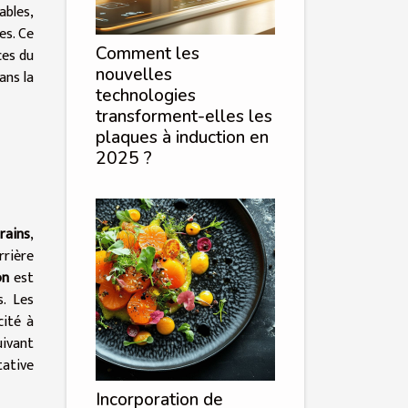
ables,
es. Ce
Comment les
ces du
nouvelles
ans la
technologies
transforment-elles les
plaques à induction en
2025 ?
rains
,
rrière
on
est
s. Les
cité à
uivant
tative
Incorporation de