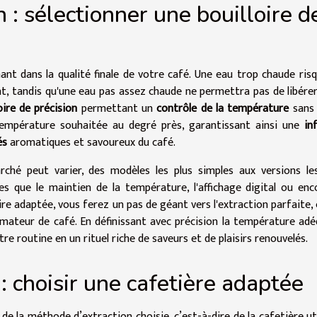
 : sélectionner une bouilloire d
nt dans la qualité finale de votre café. Une eau trop chaude ris
ent, tandis qu'une eau pas assez chaude ne permettra pas de libére
oire de précision
permettant un
contrôle de la température
sans f
 température souhaitée au degré près, garantissant ainsi une
in
és
aromatiques et savoureux du café.
rché peut varier, des modèles les plus simples aux versions le
es que le maintien de la température, l'affichage digital ou enc
re adaptée, vous ferez un pas de géant vers l'extraction parfaite, 
amateur de café. En définissant avec précision la température ad
e routine en un rituel riche de saveurs et de plaisirs renouvelés.
: choisir une cafetière adaptée
e la méthode d’extraction choisie, c’est-à-dire de la cafetière uti