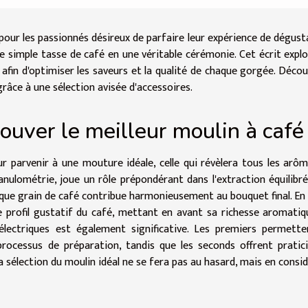
et pour les passionnés désireux de parfaire leur expérience de dégust
e simple tasse de café en une véritable cérémonie. Cet écrit explo
afin d'optimiser les saveurs et la qualité de chaque gorgée. Déco
râce à une sélection avisée d'accessoires.
rouver le meilleur moulin à café
r parvenir à une mouture idéale, celle qui révèlera tous les arô
nulométrie, joue un rôle prépondérant dans l'extraction équilibr
ue grain de café contribue harmonieusement au bouquet final. En 
e profil gustatif du café, mettant en avant sa richesse aromatiq
électriques est également significative. Les premiers permett
processus de préparation, tandis que les seconds offrent pratic
 la sélection du moulin idéal ne se fera pas au hasard, mais en consi