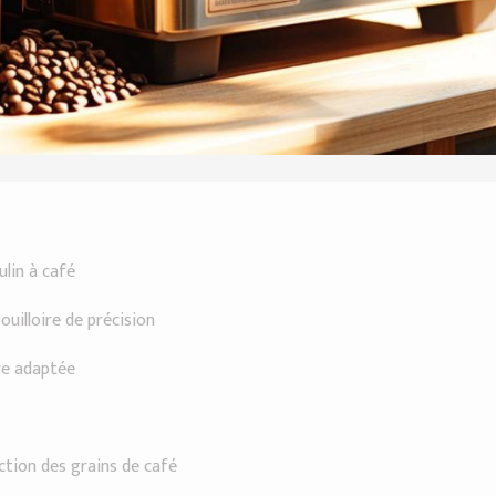
ulin à café
uilloire de précision
ère adaptée
ction des grains de café