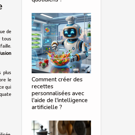
e
que de
r tous
aille.
fusion
s plus
Comment créer des
ore le
recettes
ce qui
personnalisées avec
équate
l'aide de l'intelligence
artificielle ?
lisée.