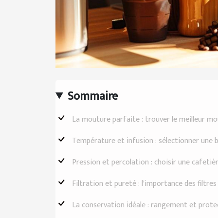
Sommaire
La mouture parfaite : trouver le meilleur mo
Température et infusion : sélectionner une bo
Pression et percolation : choisir une cafeti
Filtration et pureté : l'importance des filtres
La conservation idéale : rangement et prote