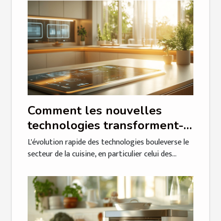
Comment les nouvelles
technologies transforment-
elles les plaques à induction
L'évolution rapide des technologies bouleverse le
en 2025 ?
secteur de la cuisine, en particulier celui des...