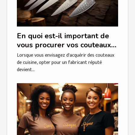
En quoi est-il important de
vous procurer vos couteaux
tranchants de cuisine chez un
Lorsque vous envisagez d'acquérir des couteaux
fabricant réputé ?
de cuisine, opter pour un fabricant réputé
devient...