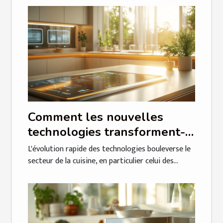
Comment les nouvelles
technologies transforment-
elles les plaques à induction
L'évolution rapide des technologies bouleverse le
en 2025 ?
secteur de la cuisine, en particulier celui des...