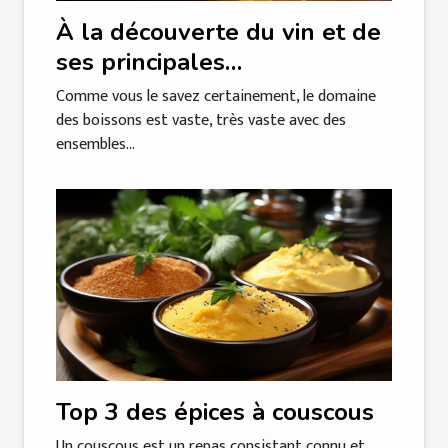
À la découverte du vin et de
ses principales
caractéristiques
Comme vous le savez certainement, le domaine
des boissons est vaste, très vaste avec des
ensembles...
Top 3 des épices à couscous
Un couscous est un repas consistant connu et