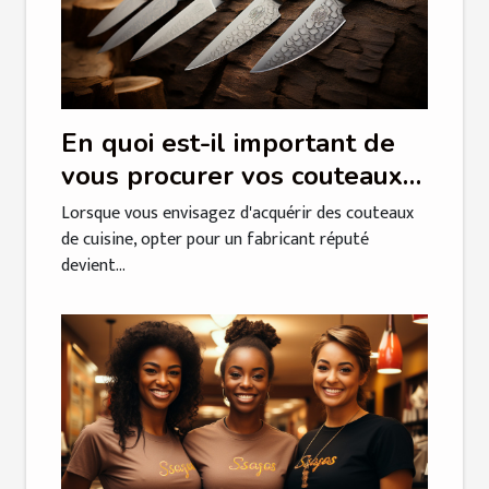
En quoi est-il important de
vous procurer vos couteaux
tranchants de cuisine chez un
Lorsque vous envisagez d'acquérir des couteaux
fabricant réputé ?
de cuisine, opter pour un fabricant réputé
devient...