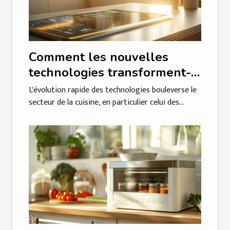
Comment les nouvelles
technologies transforment-
elles les plaques à induction
L'évolution rapide des technologies bouleverse le
en 2025 ?
secteur de la cuisine, en particulier celui des...