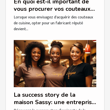
En quoi est-il important de
vous procurer vos couteaux
tranchants de cuisine chez un
Lorsque vous envisagez d'acquérir des couteaux
fabricant réputé ?
de cuisine, opter pour un fabricant réputé
devient...
La success story de la
maison Sassy: une entreprise
familiale qui se démarque